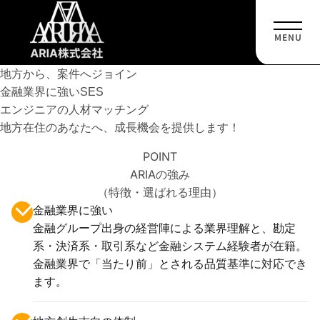
Skip
to
MENU
content
地方から、案件へジョイン
金融業界に強いSES
エンジニアの人材マッチング
地方在住のあなたへ、成長機会を提供します！
POINT
ARIAの強み
（特徴・選ばれる理由）
金融業界に強い
金融グループ出身の経営陣による業界理解と、勘定
系・決済系・取引系など金融システム経験者が在籍。
金融業界で「当たり前」とされる品質基準に対応でき
ます。